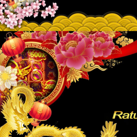
151
Berjalan
152
Berjudi
153
Berkabun
154
Berkasih-
155
Berkelahi
156
Berkelahi
157
Berkencan
158
Berkokok
159
Berlomba
160
Bersiul
161
Bertapa
162
Bertemu S