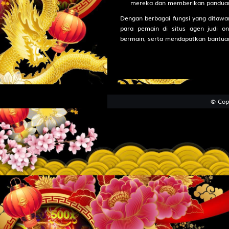
mereka dan memberikan panduan
115
Tepung
Dengan berbagai fungsi yang ditawar
para pemain di situs agen judi 
116
Bayi Minu
bermain, serta mendapatkan bantuan 
117
Becak
118
Tenun Puc
119
Tentara
© Cop
120
Bedak
121
Tentara
122
Tengok Or
123
Tengok Or
124
Tempat Ti
125
Tempat R
126
Beli Ikan 