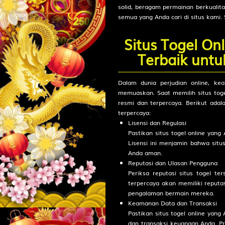
Sabuk - W
solid, beragam permainan berkualit
semua yang Anda cari di situs kami.
21
Jejaka Tua
Situs Togel On
Lesmana 
Terbaik unt
22
Janda Muda
Dalam dunia perjudian online, k
Grendel -
memuaskan. Saat memilih situs tog
resmi dan terpercaya. Berikut adal
23
Berandal - 
terpercaya:
Citraksa
Lisensi dan Regulasi
Pastikan situs togel online yang 
Lisensi ini menjamin bahwa sit
24
Pengembar
Anda aman.
- Tas - Ra
Reputasi dan Ulasan Pengguna
Periksa reputasi situs togel t
terpercaya akan memiliki reputa
25
Nenek Moy
pengalaman bermain mereka.
Sikat - T
Keamanan Data dan Transaksi
Pastikan situs togel online yang
dan transaksi keuangan Anda. Pr