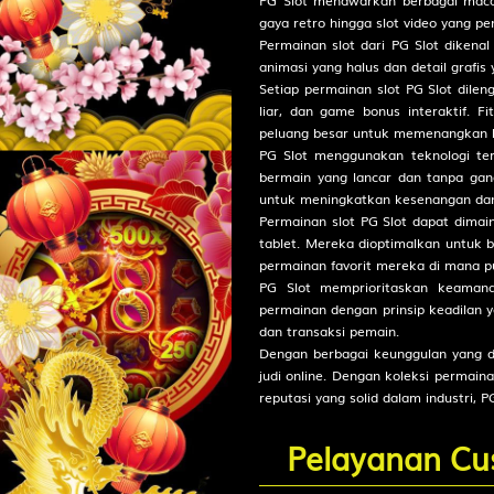
PG Slot menawarkan berbagai macam
gaya retro hingga slot video yang pe
91
Ballpen
Permainan slot dari PG Slot dikena
animasi yang halus dan detail graf
92
Balsem
Setiap permainan slot PG Slot dilen
liar, dan game bonus interaktif. F
93
Timbanga
peluang besar untuk memenangkan h
PG Slot menggunakan teknologi t
94
Timba
bermain yang lancar dan tanpa gang
untuk meningkatkan kesenangan da
95
Ban Gemb
Permainan slot PG Slot dapat dimai
tablet. Mereka dioptimalkan untuk 
96
Timang A
permainan favorit mereka di mana 
97
Bangku
PG Slot memprioritaskan keaman
permainan dengan prinsip keadilan
98
Timah
dan transaksi pemain.
Dengan berbagai keunggulan yang di
99
Bantal
judi online. Dengan koleksi permaina
reputasi yang solid dalam industri, 
100
Tikus Mak
Pelayanan Cu
101
Batu Gugu
102
Tidur