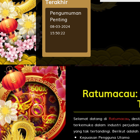
Terakhir
Pengumuman
9
Istri Sejati
Penting
Mobil - Se
08-03-2024
15:50:22
10
Peti Mati 
Arjuna da
11
Raja - Nag
Samiaji
12
Wanita Can
Ratumacau: S
Bubuk - O
13
Ahli Nujum
Abiyasa
Selamat datang di
Ratumacau
, des
terkemuka dalam industri perjudia
yang tak tertandingi. Berikut adal
14
Orang Buta
Kepuasan Pengguna Utama
Destarata