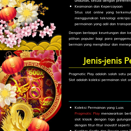
unduhan, sesuai dengan preferensi
Keamanan dan Kepercayaan
38
Orang Gila 
Situs slot online yang terke
Buriswara
menggunakan teknologi enkripsi
permainan yang adil dan transpar
Dengan berbagai keuntungan dan kes
39
Siluman Ai
pilihan populer bagi para penggema
Toples - W
bermain yang menghibur dan meneg
40
Putri Kipas
Jenis-jenis
Apokat,Alp
Pragmatic Play adalah salah satu p
41
Petani - Pe
Slot adalah koleksi permainan slot on
Cukur - Ir
42
Prajurit -
Angin - Ci
Koleksi Permainan yang Luas
Pragmatic Play
menawarkan berba
slot klasik dengan tiga gulunga
43
Raksasa - 
dengan fitur-fitur inovatif seper
Es - Praha
Kualitas Grafis dan Desain yang T