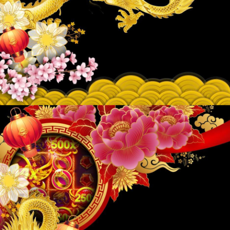
163
Bertengka
164
Bertunan
165
Betulkan 
166
Biku Sung
167
Bir
168
Biscuit
169
Bocah Ra
170
Bola
171
Setan - B
Tangan - 
172
Orang Mat
Sawi - Kaki